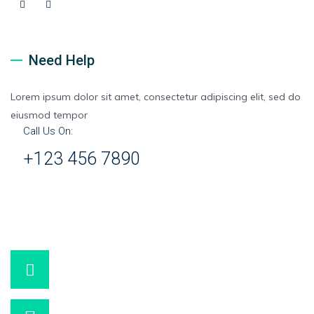
Need Help
Lorem ipsum dolor sit amet, consectetur adipiscing elit, sed do
eiusmod tempor
Call Us On:
+123 456 7890
+90 532 290 49 10
WhatsApp
info@korhanfazil.com