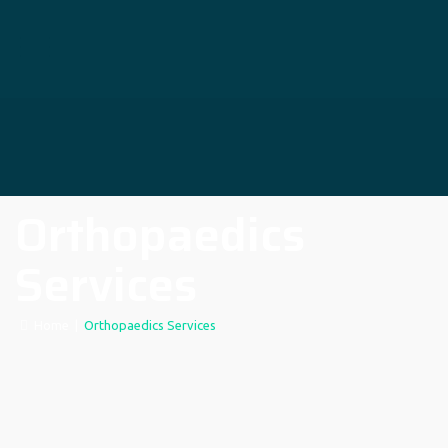
Orthopaedics
Services
Home
|
Orthopaedics Services