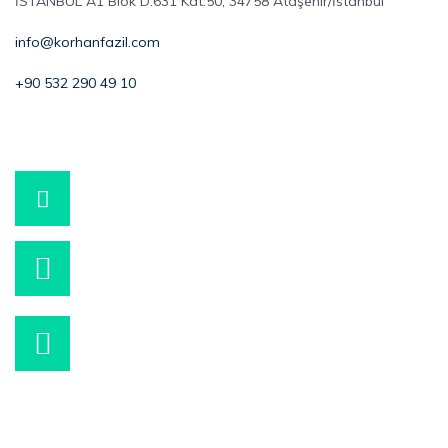
İSTANBUL A1 Blok D:631 Kat:50, 34758 Ataşehir/İstanbul
info@korhanfazil.com
+90 532 290 49 10
+90 532 290 49 10
WhatsApp
info@korhanfazil.com
Bizimle iletişime geçebilirsiniz.
Hafta içi 09:00 – 16:00
Wp İle